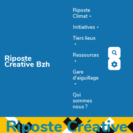
Aller au contenu principal
Riposte
Climat
Initiatives
Tiers lieux
Recher
Ressources
Riposte
Creative Bzh
Gare
d'aiguillage
Qui
sommes
nous ?
Riposte Créative