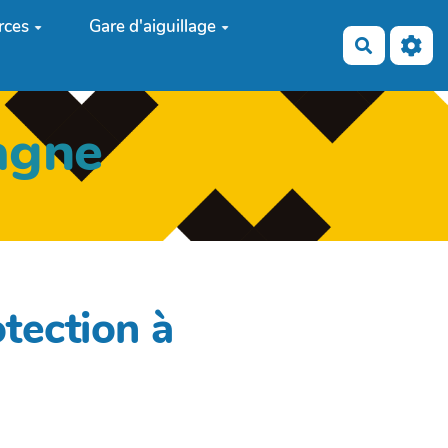
rces
Gare d'aiguillage
Recherch
agne
tection à