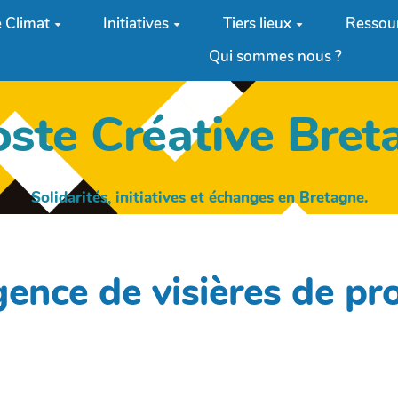
 Climat
Initiatives
Tiers lieux
Ressou
Qui sommes nous ?
oste Créative Bret
Solidarités, initiatives et échanges en Bretagne.
gence de visières de pro