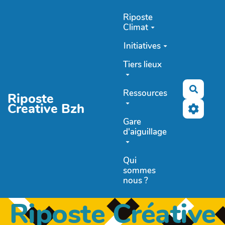
Aller au contenu principal
Riposte
Climat
Initiatives
Tiers lieux
Recher
Ressources
Riposte
Creative Bzh
Gare
d'aiguillage
Qui
sommes
nous ?
Riposte Créative