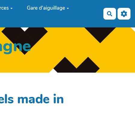
rces
Gare d'aiguillage
Recherch
agne
els made in