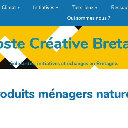
 Climat
Initiatives
Tiers lieux
Ressou
Qui sommes nous ?
oste Créative Bret
Solidarités, initiatives et échanges en Bretagne.
produits ménagers natur