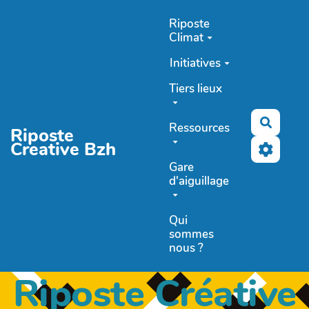
Aller au contenu principal
Riposte
Climat
Initiatives
Tiers lieux
Recher
Ressources
Riposte
Creative Bzh
Gare
d'aiguillage
Qui
sommes
nous ?
Riposte Créative