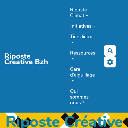
Aller au contenu principal
Riposte
Climat
Initiatives
Tiers lieux
Recher
Ressources
Riposte
Creative Bzh
Gare
d'aiguillage
Qui
sommes
nous ?
Riposte Créative