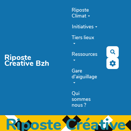
Aller au contenu principal
Riposte
Climat
Initiatives
Tiers lieux
Recher
Ressources
Riposte
Creative Bzh
Gare
d'aiguillage
Qui
sommes
nous ?
Riposte Créative