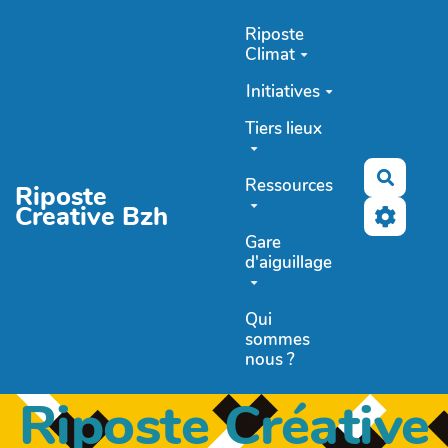
Aller au contenu principal
Riposte
Climat
Initiatives
Tiers lieux
Recher
Ressources
Riposte
Creative Bzh
Gare
d'aiguillage
Qui
sommes
nous ?
Riposte Créative