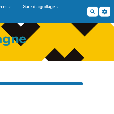
rces
Gare d'aiguillage
Recherch
agne