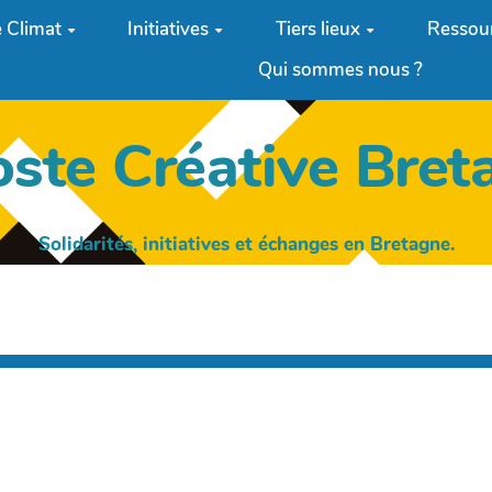
 Climat
Initiatives
Tiers lieux
Ressou
Qui sommes nous ?
oste Créative Bret
Solidarités, initiatives et échanges en Bretagne.