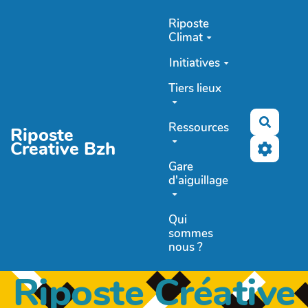
Aller au contenu principal
Riposte
Climat
Initiatives
Tiers lieux
Recher
Ressources
Riposte
Creative Bzh
Gare
d'aiguillage
Qui
sommes
nous ?
Riposte Créative