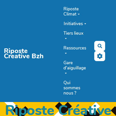
Aller au contenu principal
Riposte
Climat
Initiatives
Tiers lieux
Recher
Ressources
Riposte
Creative Bzh
Gare
d'aiguillage
Qui
sommes
nous ?
Riposte Créative