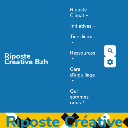
Aller au contenu principal
Riposte
Climat
Initiatives
Tiers lieux
Recher
Ressources
Riposte
Creative Bzh
Gare
d'aiguillage
Qui
sommes
nous ?
Riposte Créative