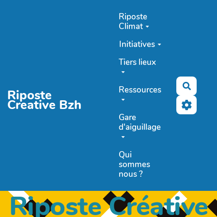
Aller au contenu principal
Riposte
Climat
Initiatives
Tiers lieux
Recher
Ressources
Riposte
Creative Bzh
Gare
d'aiguillage
Qui
sommes
nous ?
Riposte Créative