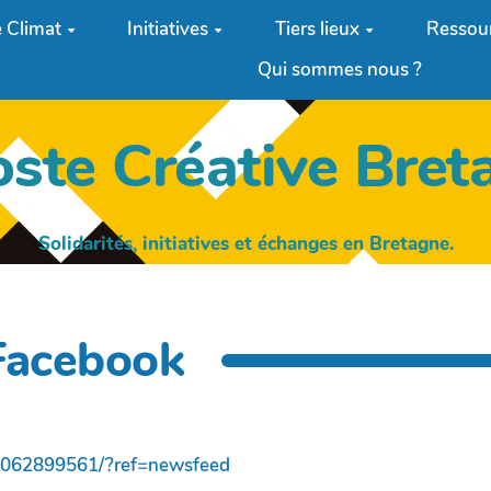
 Climat
Initiatives
Tiers lieux
Ressou
Qui sommes nous ?
oste Créative Bret
Solidarités, initiatives et échanges en Bretagne.
 Facebook
9062899561/?ref=newsfeed