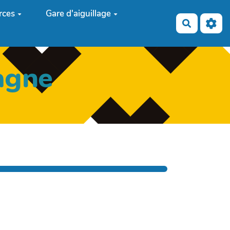
rces
Gare d'aiguillage
Recherch
agne