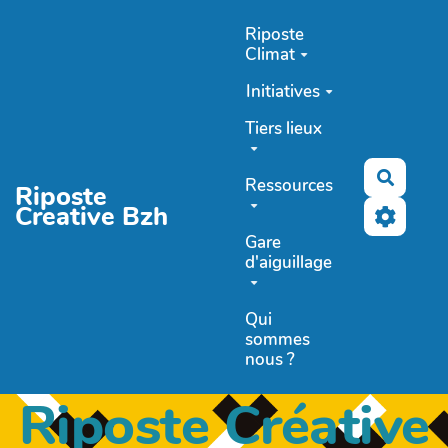
Aller au contenu principal
Riposte
Climat
Initiatives
Tiers lieux
Recher
Ressources
Riposte
Creative Bzh
Gare
d'aiguillage
Qui
sommes
nous ?
Riposte Créative