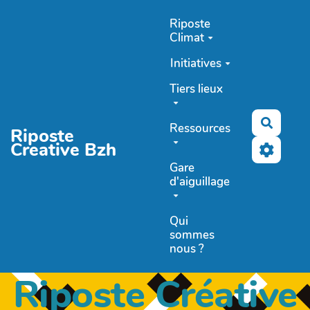
Aller au contenu principal
Riposte
Climat
Initiatives
Tiers lieux
Recher
Ressources
Riposte
Creative Bzh
Gare
d'aiguillage
Qui
sommes
nous ?
Riposte Créative