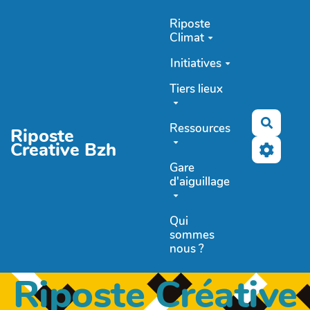
Aller au contenu principal
Riposte
Climat
Initiatives
Tiers lieux
Recher
Ressources
Riposte
Creative Bzh
Gare
d'aiguillage
Qui
sommes
nous ?
Riposte Créative