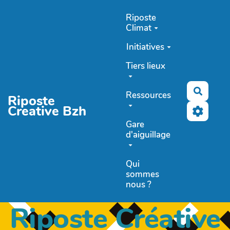
Aller au contenu principal
Riposte
Climat
Initiatives
Tiers lieux
Recher
Ressources
Riposte
Creative Bzh
Gare
d'aiguillage
Qui
sommes
nous ?
Riposte Créative