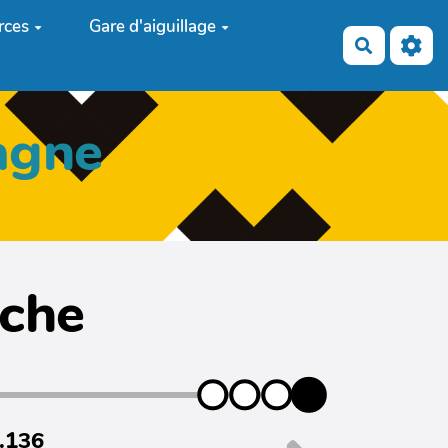
rces
Gare d'aiguillage
Recherch
agne
iche
7.136