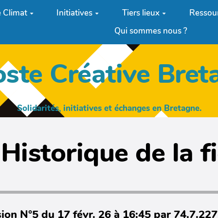
 Climat
Initiatives
Tiers lieux
Ressou
Qui sommes nous ?
oste Créative Bret
Solidarités, initiatives et échanges en Bretagne.
Historique de la f
ion N°5 du 17 févr. 26 à 16:45 par 74.7.22