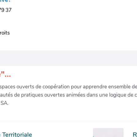
79 37
roits