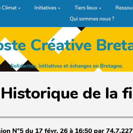
 Climat
Initiatives
Tiers lieux
Ressou
Qui sommes nous ?
oste Créative Bret
Solidarités, initiatives et échanges en Bretagne.
Historique de la f
ion N°5 du 17 févr. 26 à 16:50 par 74.7.22