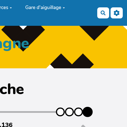
rces
Gare d'aiguillage
Recherch
agne
iche
7.136