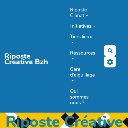
Aller au contenu principal
Riposte
Climat
Initiatives
Tiers lieux
Recher
Ressources
Riposte
Creative Bzh
Gare
d'aiguillage
Qui
sommes
nous ?
Riposte Créative