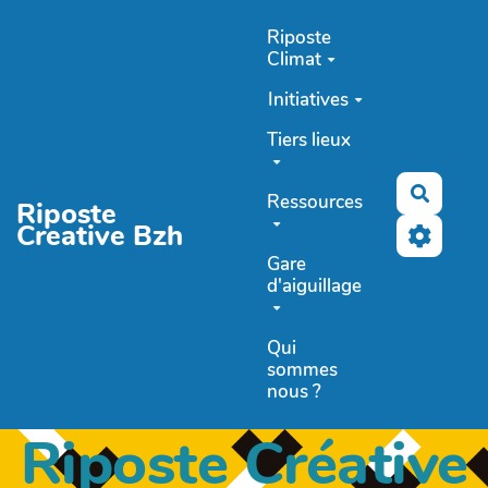
Aller au contenu principal
Riposte
Climat
Initiatives
Tiers lieux
Recher
Ressources
Riposte
Creative Bzh
Gare
d'aiguillage
Qui
sommes
nous ?
Riposte Créative