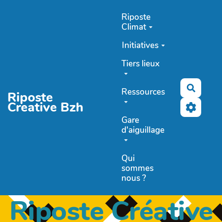
Aller au contenu principal
Riposte
Climat
Initiatives
Tiers lieux
Recher
Ressources
Riposte
Creative Bzh
Gare
d'aiguillage
Qui
sommes
nous ?
Riposte Créative