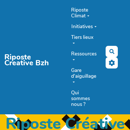
Aller au contenu principal
Riposte
Climat
Initiatives
Tiers lieux
Recher
Ressources
Riposte
Creative Bzh
Gare
d'aiguillage
Qui
sommes
nous ?
Riposte Créative