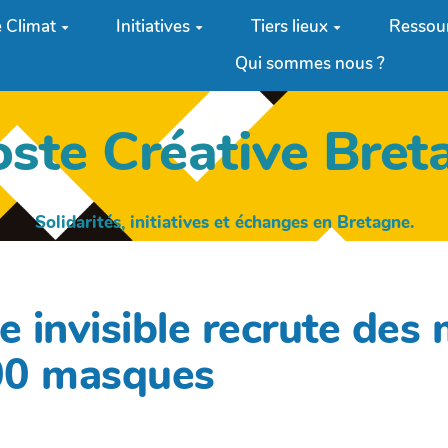
 Climat
Initiatives
Tiers lieux
Ressou
Qui sommes nous ?
oste Créative Bret
Solidarités, initiatives et échanges en Bretagne.
e invisible recrute des
00 masques