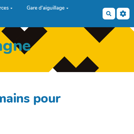
rces
Gare d'aiguillage
Recherch
agne
 mains pour