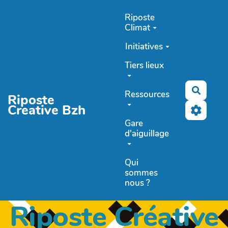
Aller au contenu principal
Riposte
Climat
Initiatives
Tiers lieux
Recher
Ressources
Riposte
Creative Bzh
Gare
d'aiguillage
Qui
sommes
nous ?
Riposte Créative