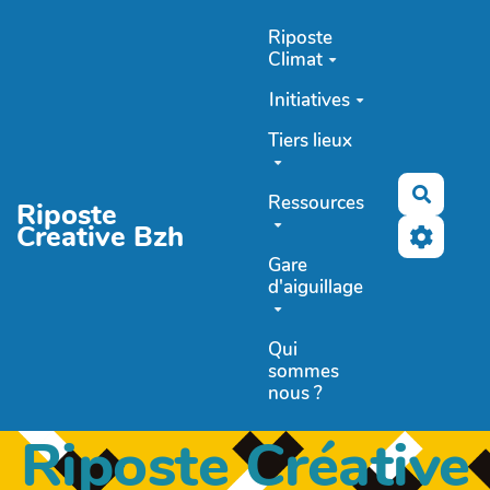
Aller au contenu principal
Riposte
Climat
Initiatives
Tiers lieux
Recher
Ressources
Riposte
Creative Bzh
Gare
d'aiguillage
Qui
sommes
nous ?
Riposte Créative