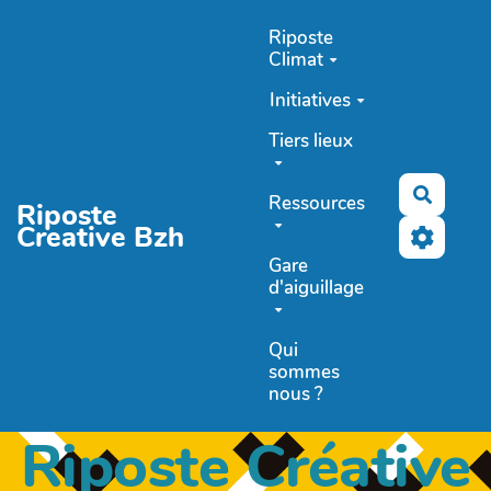
Aller au contenu principal
Riposte
Climat
Initiatives
Tiers lieux
Recher
Ressources
Riposte
Creative Bzh
Gare
d'aiguillage
Qui
sommes
nous ?
Riposte Créative