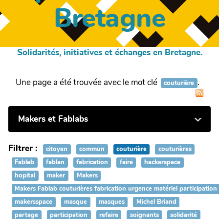
Bretagne
Solidarités, initiatives et échanges en Bretagne.
Une page a été trouvée avec le mot clé
.
couturière
Makers et Fablabs
Filtrer :
citoyen
commun
couturière
couturières
Fablab
fablan
fabrication
faire
hackerspace
hopital
maker
Makers
Makers Fablab couturières fabrication urgence matériel participation
makersspace
masque
masques
Michel Briand
partage
participation
refaire
soignants
solidarité