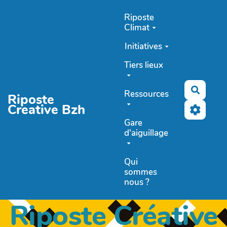
Aller au contenu principal
Riposte
Climat
Initiatives
Tiers lieux
Recher
Ressources
Riposte
Creative Bzh
Gare
d'aiguillage
Qui
sommes
nous ?
Riposte Créative