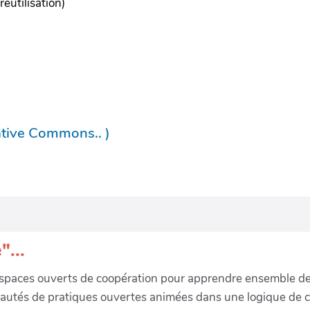
réutilisation)
ative Commons.. )