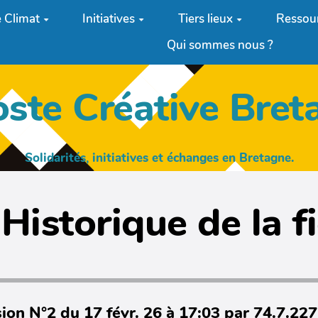
 Climat
Initiatives
Tiers lieux
Ressou
Qui sommes nous ?
oste Créative Bret
Solidarités, initiatives et échanges en Bretagne.
Historique de la f
ion N°2 du 17 févr. 26 à 17:03 par 74.7.22