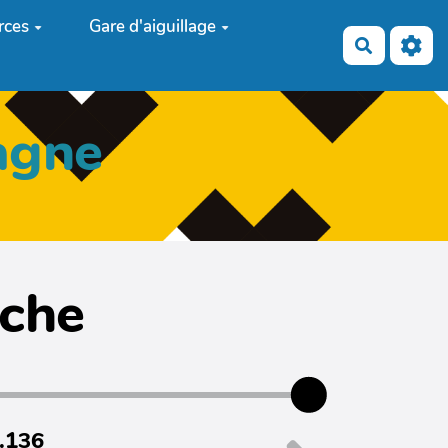
rces
Gare d'aiguillage
Recherch
agne
iche
7.136