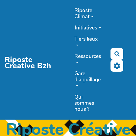
Aller au contenu principal
Riposte
Climat
Initiatives
Tiers lieux
Recher
Ressources
Riposte
Creative Bzh
Gare
d'aiguillage
Qui
sommes
nous ?
Riposte Créative