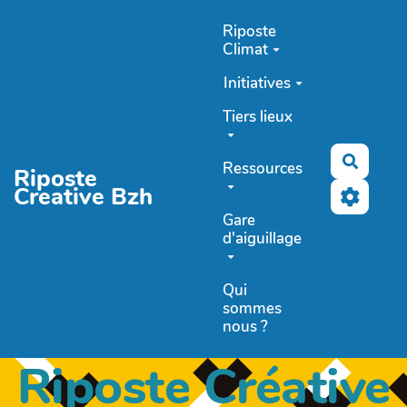
Aller au contenu principal
Riposte
Climat
Initiatives
Tiers lieux
Recher
Ressources
Riposte
Creative Bzh
Gare
d'aiguillage
Qui
sommes
nous ?
Riposte Créative