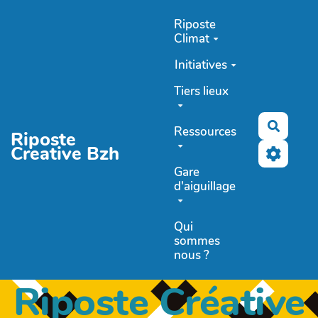
Aller au contenu principal
Riposte
Climat
Initiatives
Tiers lieux
Recher
Ressources
Riposte
Creative Bzh
Gare
d'aiguillage
Qui
sommes
nous ?
Riposte Créative