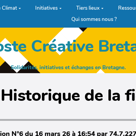
 Climat
Initiatives
Tiers lieux
Ressou
Qui sommes nous ?
oste Créative Bret
Solidarités, initiatives et échanges en Bretagne.
Historique de la f
ion N°6 du 16 mars 26 à 16:54 par 74.7.22