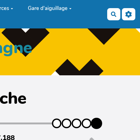
rces
Gare d'aiguillage
Recherch
agne
iche
7.188