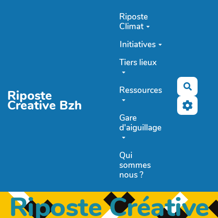
Aller au contenu principal
Riposte
Climat
Initiatives
Tiers lieux
Recher
Ressources
Riposte
Creative Bzh
Gare
d'aiguillage
Qui
sommes
nous ?
Riposte Créative