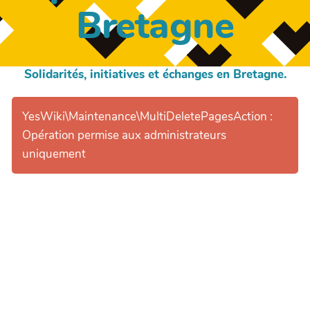
Bretagne
Solidarités, initiatives et échanges en Bretagne.
YesWiki\Maintenance\MultiDeletePagesAction :
Opération permise aux administrateurs
uniquement