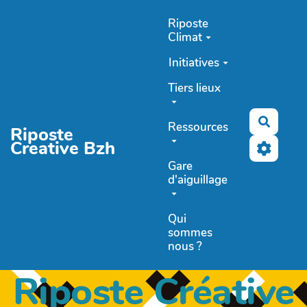
Aller au contenu principal
Riposte
Climat
Initiatives
Tiers lieux
Recher
Ressources
Riposte
Creative Bzh
Gare
d'aiguillage
Qui
sommes
nous ?
Riposte Créative