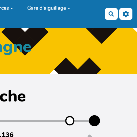
rces
Gare d'aiguillage
Recherch
agne
iche
7.136