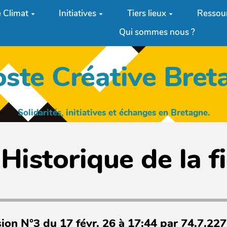
 Climat
Initiatives
Tiers lieux
Ressou
Qui sommes nous ?
oste Créative Bret
Solidarités, initiatives et échanges en Bretagne.
Historique de la f
ion N°3 du 17 févr. 26 à 17:44 par 74.7.22