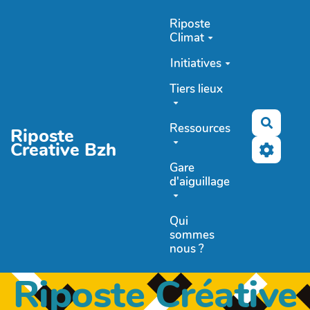
Aller au contenu principal
Riposte
Climat
Initiatives
Tiers lieux
Recher
Ressources
Riposte
Creative Bzh
Gare
d'aiguillage
Qui
sommes
nous ?
Riposte Créative