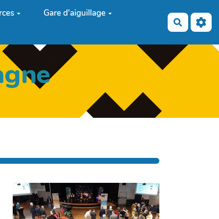
rces
Gare d'aiguillage
Recherch
agne