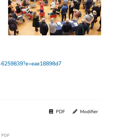
sive-6259839?e=eae18898d7
PDF
Modifier
PDF