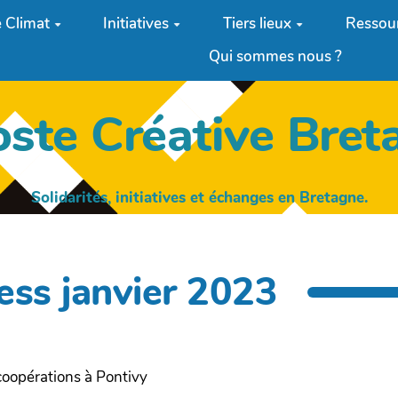
 Climat
Initiatives
Tiers lieux
Ressou
Qui sommes nous ?
oste Créative Bret
Solidarités, initiatives et échanges en Bretagne.
ress janvier 2023
 coopérations à Pontivy