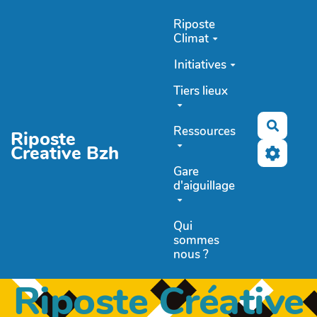
Aller au contenu principal
Riposte
Climat
Initiatives
Tiers lieux
Recher
Ressources
Riposte
Creative Bzh
Gare
d'aiguillage
Qui
sommes
nous ?
Riposte Créative