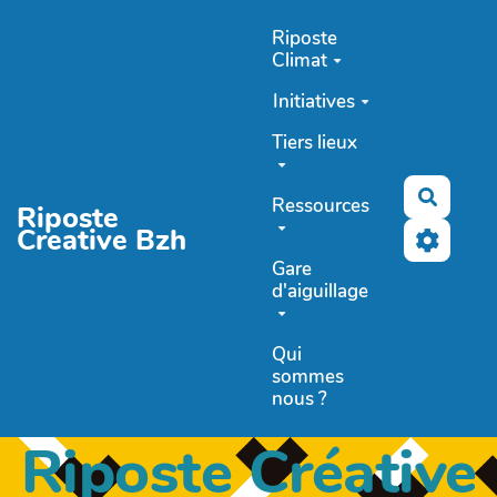
Aller au contenu principal
Riposte
Climat
Initiatives
Tiers lieux
Recher
Ressources
Riposte
Creative Bzh
Gare
d'aiguillage
Qui
sommes
nous ?
Riposte Créative