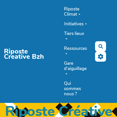
Aller au contenu principal
Riposte
Climat
Initiatives
Tiers lieux
Recher
Ressources
Riposte
Creative Bzh
Gare
d'aiguillage
Qui
sommes
nous ?
Riposte Créative