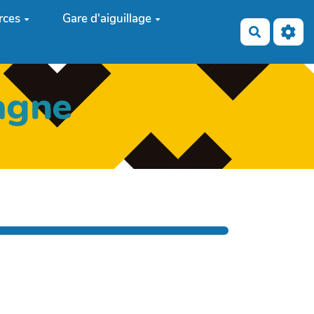
rces
Gare d'aiguillage
Recherch
agne