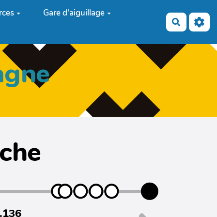
rces
Gare d'aiguillage
Recherch
agne
iche
7.136