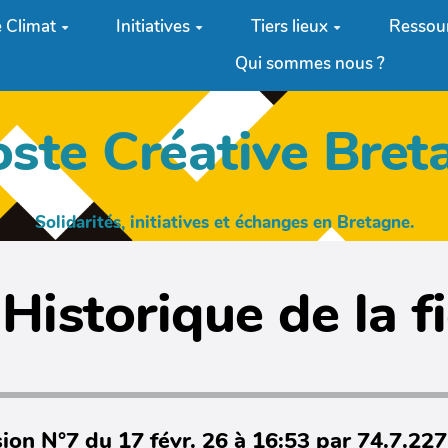
 Climat
Initiatives
Tiers lieux
Ressou
Qui sommes nous ?
oste Créative Bret
Solidarités, initiatives et échanges en Bretagne.
Historique de la f
ion N°7 du 17 févr. 26 à 16:53 par 74.7.22