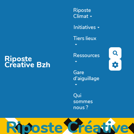
Aller au contenu principal
Riposte
Climat
Initiatives
Tiers lieux
Recher
Ressources
Riposte
Creative Bzh
Gare
d'aiguillage
Qui
sommes
nous ?
Riposte Créative