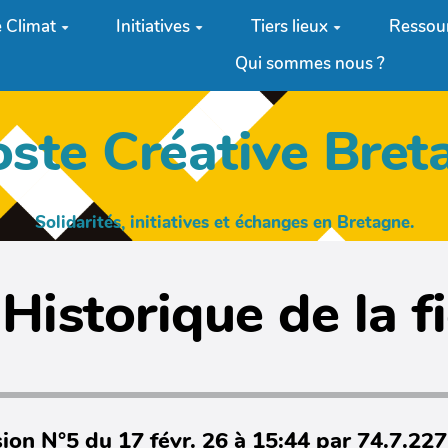
 Climat
Initiatives
Tiers lieux
Ressou
Qui sommes nous ?
oste Créative Bret
Solidarités, initiatives et échanges en Bretagne.
Historique de la f
ion N°5 du 17 févr. 26 à 15:44 par 74.7.22