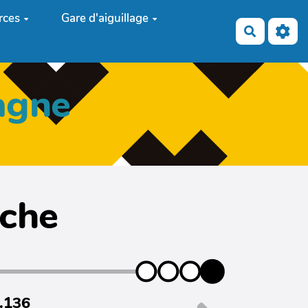
rces
Gare d'aiguillage
Recherch
agne
iche
7.136