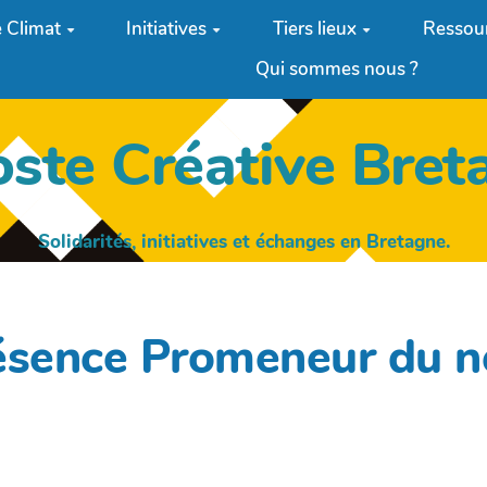
 Climat
Initiatives
Tiers lieux
Ressou
Qui sommes nous ?
oste Créative Bret
Solidarités, initiatives et échanges en Bretagne.
ésence Promeneur du ne