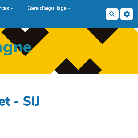
rces
Gare d'aiguillage
Recherch
agne
t - SIJ