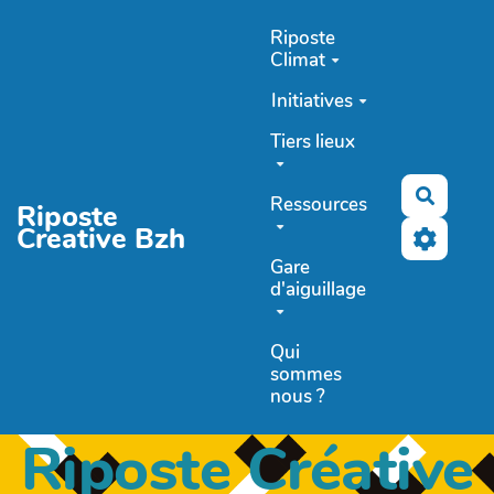
Aller au contenu principal
Riposte
Climat
Initiatives
Tiers lieux
Recher
Ressources
Riposte
Creative Bzh
Gare
d'aiguillage
Qui
sommes
nous ?
Riposte Créative