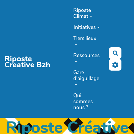
Aller au contenu principal
Riposte
Climat
Initiatives
Tiers lieux
Recher
Ressources
Riposte
Creative Bzh
Gare
d'aiguillage
Qui
sommes
nous ?
Riposte Créative