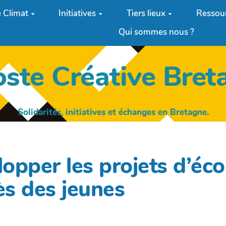
 Climat
Initiatives
Tiers lieux
Ressou
Qui sommes nous ?
oste Créative Bret
Solidarités, initiatives et échanges en Bretagne.
opper les projets d’éc
ès des jeunes