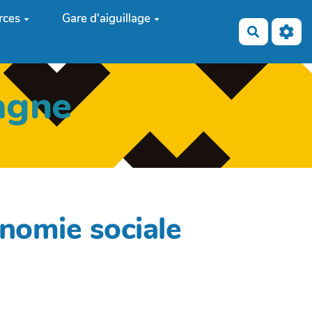
rces
Gare d'aiguillage
Recherch
agne
onomie sociale